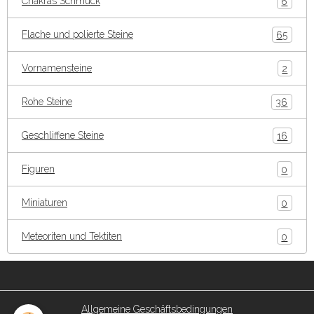
Chakras Schmuck
6
Flache und polierte Steine
65
Vornamensteine
2
Rohe Steine
36
Geschliffene Steine
16
Figuren
0
Miniaturen
0
Meteoriten und Tektiten
0
Allgemeine Geschäftsbedingungen