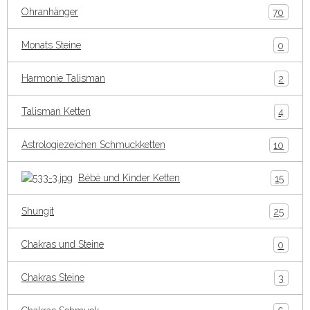
Ohranhänger
70
Monats Steine
0
Harmonie Talisman
2
Talisman Ketten
4
Astrologiezeichen Schmuckketten
10
Bébé und Kinder Ketten
15
Shungit
25
Chakras und Steine
0
Chakras Steine
3