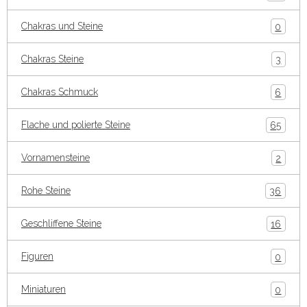
Chakras und Steine
0
Chakras Steine
3
Chakras Schmuck
6
Flache und polierte Steine
65
Vornamensteine
2
Rohe Steine
36
Geschliffene Steine
16
Figuren
0
Miniaturen
0