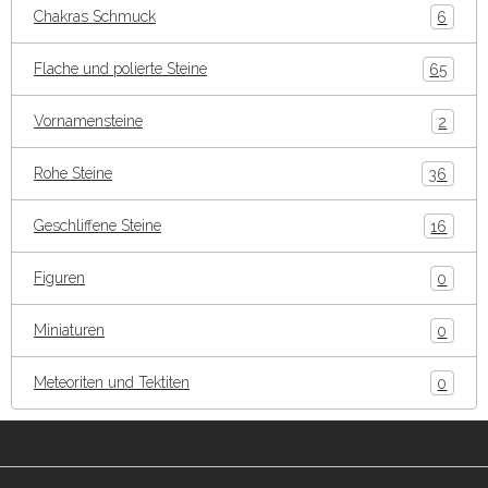
Chakras Schmuck
6
Flache und polierte Steine
65
Vornamensteine
2
Rohe Steine
36
Geschliffene Steine
16
Figuren
0
Miniaturen
0
Meteoriten und Tektiten
0