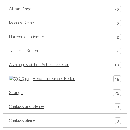
Ohranhänger
70
Monats Steine
0
Harmonie Talisman
2
Talisman Ketten
4
Astrologiezeichen Schmuckketten
10
Bébé und Kinder Ketten
15
Shungit
25
Chakras und Steine
0
Chakras Steine
3