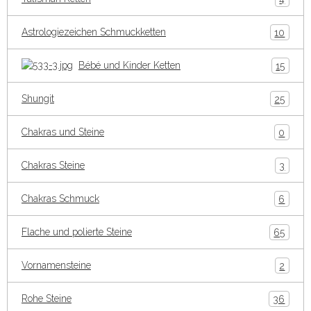
Astrologiezeichen Schmuckketten
10
Bébé und Kinder Ketten
15
Shungit
25
Chakras und Steine
0
Chakras Steine
3
Chakras Schmuck
6
Flache und polierte Steine
65
Vornamensteine
2
Rohe Steine
36