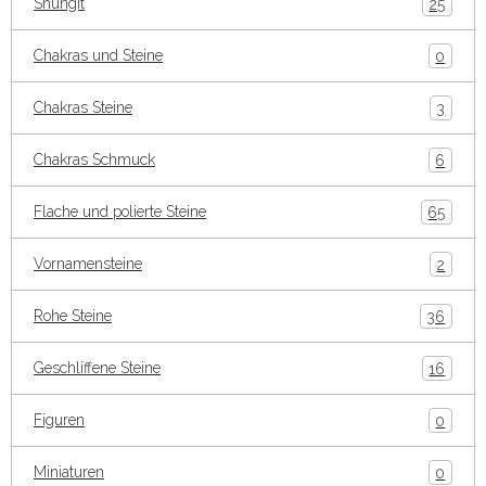
Shungit
25
Chakras und Steine
0
Chakras Steine
3
Chakras Schmuck
6
Flache und polierte Steine
65
Vornamensteine
2
Rohe Steine
36
Geschliffene Steine
16
Figuren
0
Miniaturen
0