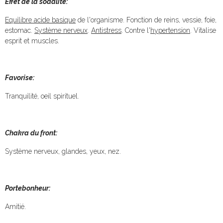
Effet de la sodalite:
Equilibre acide basique
de l'organisme. Fonction de reins, vessie, foie,
estomac.
Système nerveux
.
Antistress
. Contre l'
hypertension
. Vitalise
esprit et muscles.
Favorise:
Tranquilité, oeil spirituel.
Chakra du front:
Système nerveux, glandes, yeux, nez.
Portebonheur:
Amitié.