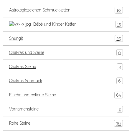
Astrologiezeichen Schmuckketten
10
Bébé und Kinder Ketten
15
Shungit
25
Chakras und Steine
0
Chakras Steine
3
Chakras Schmuck
6
Flache und polierte Steine
65
Vornamensteine
2
Rohe Steine
36