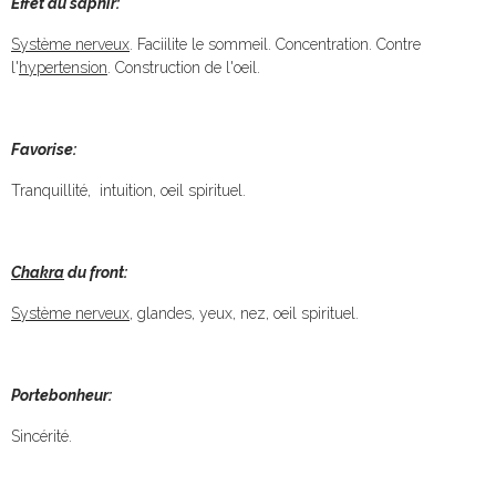
Effet du saphir:
Système nerveux
. Faciilite le sommeil. Concentration. Contre
l'
hypertension
. Construction de l'oeil.
Favorise:
Tranquillité, intuition, oeil spirituel.
Chakra
du front:
Système nerveux
, glandes, yeux, nez, oeil spirituel.
Portebonheur:
Sincérité.