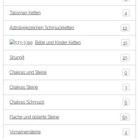
Talisman Ketten
4
Astrologiezeichen Schmuckketten
10
Bébé und Kinder Ketten
15
Shungit
25
Chakras und Steine
0
Chakras Steine
3
Chakras Schmuck
6
Flache und polierte Steine
65
Vornamensteine
2