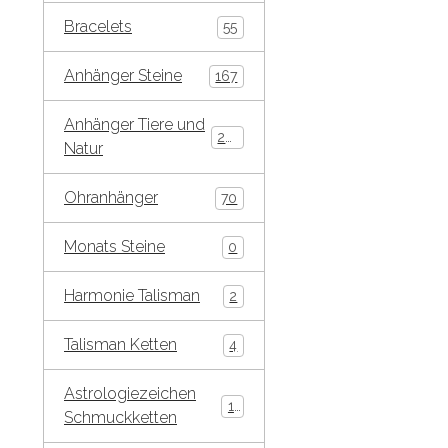
Bracelets
55
Anhänger Steine
167
Anhänger Tiere und
269
Natur
Ohranhänger
70
Monats Steine
0
Harmonie Talisman
2
Talisman Ketten
4
Astrologiezeichen
10
Schmuckketten