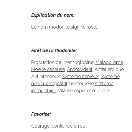
Explication du nom:
Le nom rhodonite signifie rose.
Effet de la rhodonite:
Production de l'hémoglobine.
Métabolisme
.
Moelle osseuse
.
Antioxydant
. Antiallergique.
Antiinfectieux.
Système nerveux
.
Système
nerveux végétatif
. Renforce le
système
immunitaire
. Vitalise esprit et muscles.
Favorise:
Courage, confiance en soi.