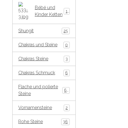
Bébé und
15
Kinder Ketten
Shungit
25
Chakras und Steine
0
Chakras Steine
3
Chakras Schmuck
6
Flache und polierte
65
Steine
Vornamensteine
2
Rohe Steine
36