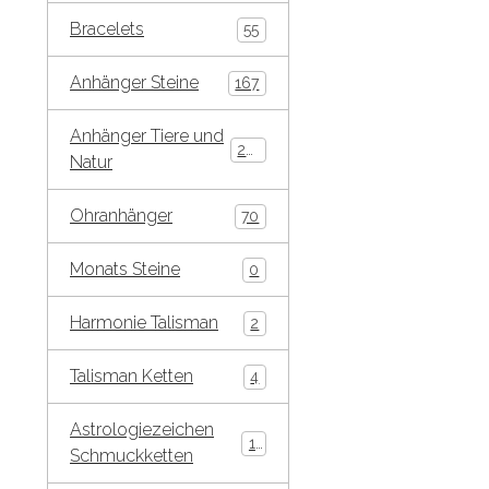
Bracelets
55
Anhänger Steine
167
Anhänger Tiere und
269
Natur
Ohranhänger
70
Monats Steine
0
Harmonie Talisman
2
Talisman Ketten
4
Astrologiezeichen
10
Schmuckketten