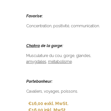
Favorise:
Concentration, positivité, communication.
Chakra
de la gorge:
Musculature du cou, gorge, glandes,
amygdales
,
métabolisme
.
Portebonheur:
Cavaliers, voyages, poissons.
€16,00 exkl. MwSt.
€16,00 inkl. MwSt