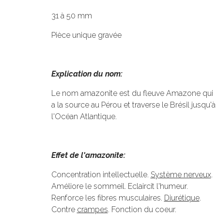
31 à 50 mm
Pièce unique gravée
Explication du nom:
Le nom amazonite est du fleuve Amazone qui
a la source au Pérou et traverse le Brésil jusqu'à
l'Océan Atlantique.
Effet de l'amazonite:
Concentration intellectuelle.
Système nerveux
.
Améliore le sommeil. Eclaircit l'humeur.
Renforce les fibres musculaires.
Diurétique
.
Contre
crampes
. Fonction du coeur.