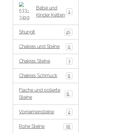
Bébé und
15
Kinder Ketten
Shungit
25
Chakras und Steine
0
Chakras Steine
3
Chakras Schmuck
6
Flache und polierte
65
Steine
Vornamensteine
2
Rohe Steine
36