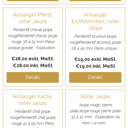
Anhänger Pferd,
Anhänger
roter Jaspis
Eichhörnchen, roter
Jaspis
Pendentif cheval jaspe
rougePendentif cheval jaspe
Pendentif écureuil jaspe
rouge 36 à 51 mm Pièce
rougePendentif écureuil jaspe
unique gravée Explication...
28 à 45 mm Pièce unique...
€28,00 exkl. MwSt.
€19,00 exkl. MwSt.
€28,00 inkl. MwSt
€19,00 inkl. MwSt
Details
Details
Anhänger Katze,
Roter Jaspis
roter Jaspis
Jaspe rouge; pierre
plateJaspe rouge pierre plate
Pendentif chat jaspe
32 à 41 mm Explication du
rougePendentif chat jaspe
nom: Le nom...
rouge 41 à 55 mm Pièce