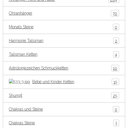
Ohranhänger
70
Monats Steine
0
Harmonie Talisman
2
Talisman Ketten
4
Astrologiezeichen Schmuckketten
10
Bébé und Kinder Ketten
15
Shungit
25
Chakras und Steine
0
Chakras Steine
3