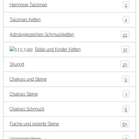
Harmonie Talisman
2
Talisman Ketten
4
Astrologiezeichen Schmuckketten
10
Bébé und Kinder Ketten
15
Shungit
25
Chakras und Steine
0
Chakras Steine
3
Chakras Schmuck
6
Flache und polierte Steine
65
Vornamensteine
2