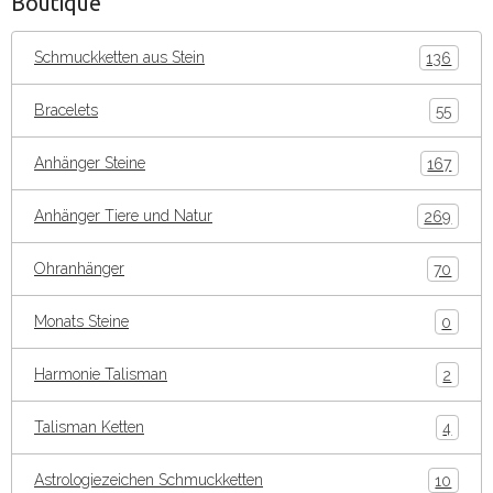
Boutique
Schmuckketten aus Stein
136
Bracelets
55
Anhänger Steine
167
Anhänger Tiere und Natur
269
Ohranhänger
70
Monats Steine
0
Harmonie Talisman
2
Talisman Ketten
4
Astrologiezeichen Schmuckketten
10