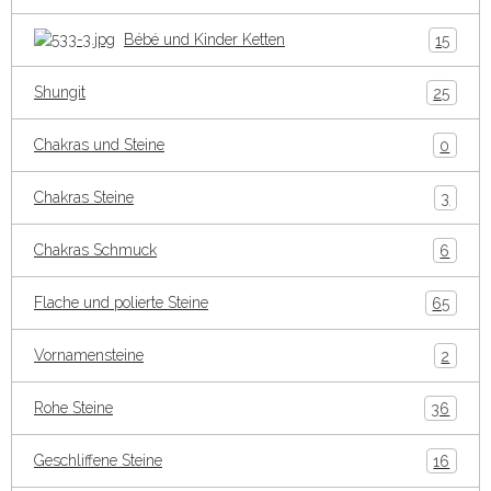
Bébé und Kinder Ketten
15
Shungit
25
Chakras und Steine
0
Chakras Steine
3
Chakras Schmuck
6
Flache und polierte Steine
65
Vornamensteine
2
Rohe Steine
36
Geschliffene Steine
16