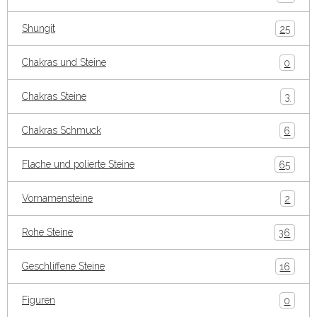
Shungit
25
Chakras und Steine
0
Chakras Steine
3
Chakras Schmuck
6
Flache und polierte Steine
65
Vornamensteine
2
Rohe Steine
36
Geschliffene Steine
16
Figuren
0