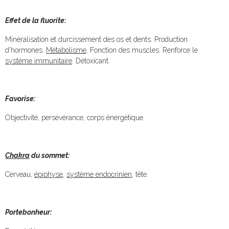
Effet de la fluorite:
Minéralisation et durcissement des os et dents. Production
d'hormones.
Métabolisme
. Fonction des muscles. Renforce le
système immunitaire
. Détoxicant.
Favorise:
Objectivité, persévérance, corps énergétique.
Chakra
du sommet:
Cerveau,
épiphyse
,
système endocrinien
, tête.
Portebonheur: