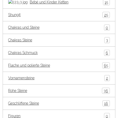
Bébé und Kinder Ketten
15
Shungit
25
Chakras und Steine
0
Chakras Steine
3
Chakras Schmuck
6
Flache und polierte Steine
65
Vornamensteine
2
Rohe Steine
36
Geschliffene Steine
16
Figuren
0