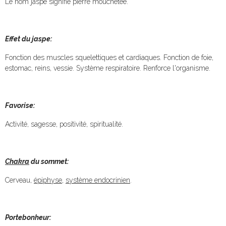
Le nom jaspe signifie pierre mouchetée.
Effet du jaspe:
Fonction des muscles squelettiques et cardiaques. Fonction de foie,
estomac, reins, vessie. Système respiratoire. Renforce l'organisme.
Favorise:
Activité, sagesse, positivité, spiritualité.
Chakra
du sommet:
Cerveau,
épiphyse
,
système endocrinien
.
Portebonheur: