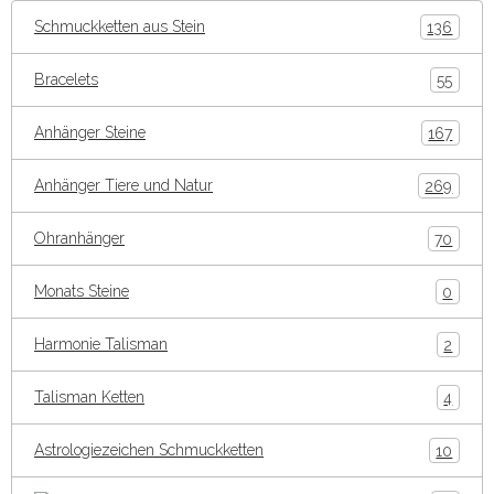
Schmuckketten aus Stein
136
Bracelets
55
Anhänger Steine
167
Anhänger Tiere und Natur
269
Ohranhänger
70
Monats Steine
0
Harmonie Talisman
2
Talisman Ketten
4
Astrologiezeichen Schmuckketten
10