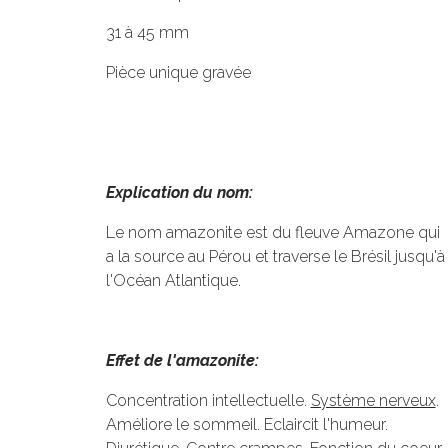
31 à 45 mm
Pièce unique gravée
Explication du nom:
Le nom amazonite est du fleuve Amazone qui
a la source au Pérou et traverse le Brésil jusqu'à
l'Océan Atlantique.
Effet de l'amazonite:
Concentration intellectuelle.
Système nerveux
.
Améliore le sommeil. Eclaircit l'humeur.