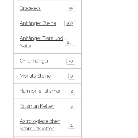
Bracelets
55
Anhänger Steine
167
Anhänger Tiere und
269
Natur
Ohranhänger
70
Monats Steine
0
Harmonie Talisman
2
Talisman Ketten
4
Astrologiezeichen
10
Schmuckketten