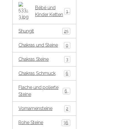
Bébé und
15
Kinder Ketten
Shungit
25
Chakras und Steine
0
Chakras Steine
3
Chakras Schmuck
6
Flache und polierte
65
Steine
Vornamensteine
2
Rohe Steine
36