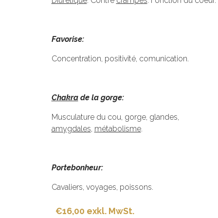
Diurétique
. Contre
crampes
. Fonction du coeur.
Favorise:
Concentration, positivité, comunication.
Chakra
de la gorge:
Musculature du cou, gorge, glandes,
amygdales
,
métabolisme
.
Portebonheur:
Cavaliers, voyages, poissons.
€16,00 exkl. MwSt.