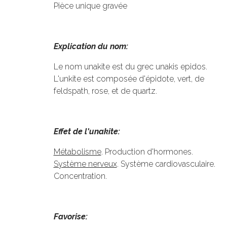
Pièce unique gravée
Explication du nom:
Le nom unakite est du grec unakis epidos.
L'unkite est composée d'épidote, vert, de
feldspath, rose, et de quartz.
Effet de l'unakite:
Métabolisme
. Production d'hormones.
Système nerveux
. Système cardiovasculaire.
Concentration.
Favorise: