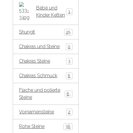
Bébé und
15
Kinder Ketten
Shungit
25
Chakras und Steine
0
Chakras Steine
3
Chakras Schmuck
6
Flache und polierte
65
Steine
Vornamensteine
2
Rohe Steine
36