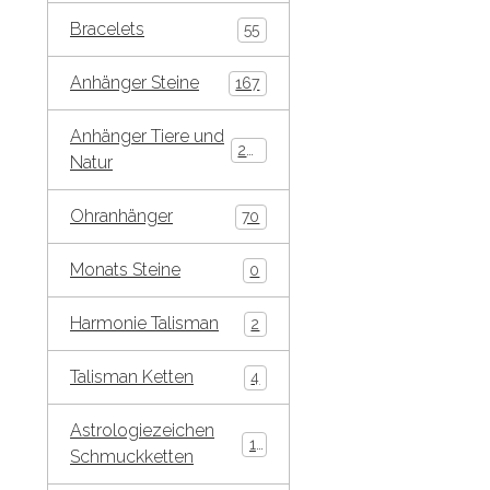
Bracelets
55
Anhänger Steine
167
Anhänger Tiere und
269
Natur
Ohranhänger
70
Monats Steine
0
Harmonie Talisman
2
Talisman Ketten
4
Astrologiezeichen
10
Schmuckketten