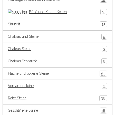
Bébé und Kinder Ketten
15
Shungit
25
Chakras und Steine
0
Chakras Steine
3
Chakras Schmuck
6
Flache und polierte Steine
65
Vornamensteine
2
Rohe Steine
36
Geschliffene Steine
16