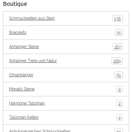
Boutique
Schmuckketten aus Stein
136
Bracelets
55
Anhänger Steine
167
Anhänger Tiere und Natur
269
Ohranhänger
70
Monats Steine
0
Harmonie Talisman
2
Talisman Ketten
4
Astrologiezeichen Schmuckketten
10