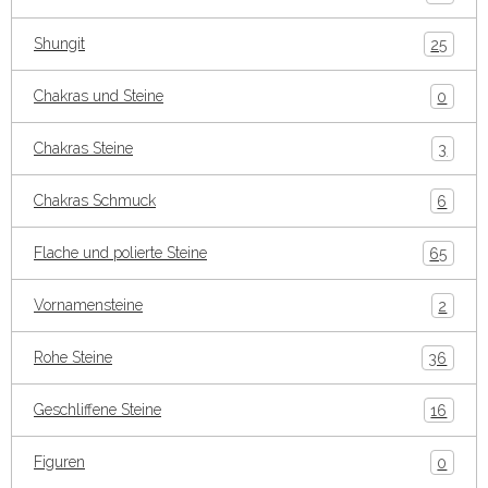
Shungit
25
Chakras und Steine
0
Chakras Steine
3
Chakras Schmuck
6
Flache und polierte Steine
65
Vornamensteine
2
Rohe Steine
36
Geschliffene Steine
16
Figuren
0