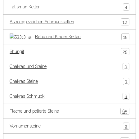
Talisman Ketten
4
Astrologiezeichen Schmuckketten
10
Bébé und Kinder Ketten
15
Shungit
25
Chakras und Steine
0
Chakras Steine
3
Chakras Schmuck
6
Flache und polierte Steine
65
Vornamensteine
2