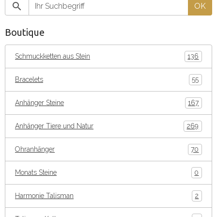
OK
Boutique
Schmuckketten aus Stein
136
Bracelets
55
Anhänger Steine
167
Anhänger Tiere und Natur
269
Ohranhänger
70
Monats Steine
0
Harmonie Talisman
2