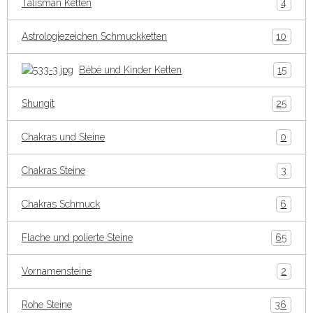
Talisman Ketten
4
Astrologiezeichen Schmuckketten
10
Bébé und Kinder Ketten
15
Shungit
25
Chakras und Steine
0
Chakras Steine
3
Chakras Schmuck
6
Flache und polierte Steine
65
Vornamensteine
2
Rohe Steine
36