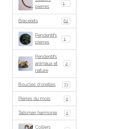
146
pierres
Bracelets
62
Pendentifs
184
pierres
Pendentifs
animaux et
271
nature
Boucles d'oreilles
73
Pierres du mois
0
Talisman harmonie
2
Colliers