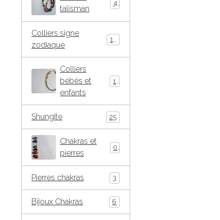
4
talisman
Colliers signe
10
zodiaque
Colliers
bébés et
15
enfants
Shungite
25
Chakras et
0
pierres
Pierres chakras
3
Bijoux Chakras
6