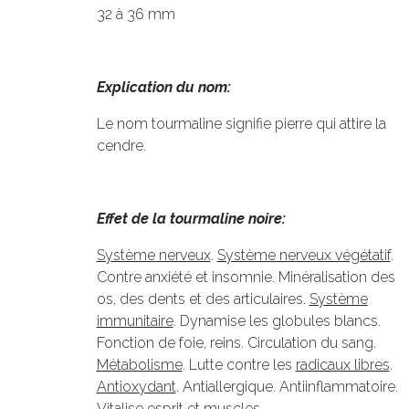
32 à 36 mm
Explication du nom:
Le nom tourmaline signifie pierre qui attire la
cendre.
Effet de la tourmaline noire:
Système nerveux
.
Système nerveux végétatif
.
Contre anxiété et insomnie. Minéralisation des
os, des dents et des articulaires.
Système
immunitaire
. Dynamise les globules blancs.
Fonction de foie, reins. Circulation du sang.
Métabolisme
. Lutte contre les
radicaux libres
.
Antioxydant
. Antiallergique. Antiinflammatoire.
Vitalise esprit et muscles.