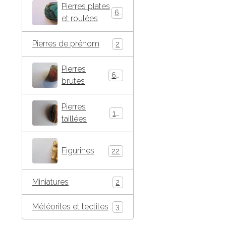
Pierres plates
66
et roulées
Pierres de prénom
2
Pierres
63
brutes
Pierres
16
taillées
Figurines
22
Miniatures
2
Météorites et tectites
3