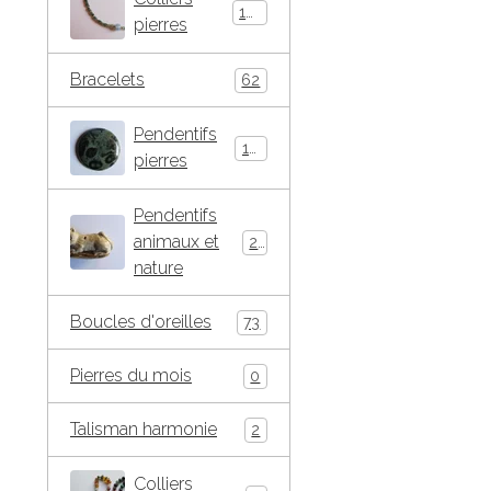
146
pierres
Bracelets
62
Pendentifs
184
pierres
Pendentifs
animaux et
271
nature
Boucles d'oreilles
73
Pierres du mois
0
Talisman harmonie
2
Colliers