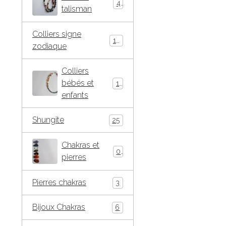
4
talisman
Colliers signe
10
zodiaque
Colliers
bébés et
15
enfants
Shungite
25
Chakras et
0
pierres
Pierres chakras
3
Bijoux Chakras
6