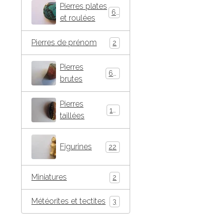
Pierres plates
66
et roulées
Pierres de prénom
2
Pierres
63
brutes
Pierres
16
taillées
Figurines
22
Miniatures
2
Météorites et tectites
3