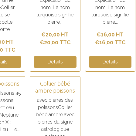
arine,
Explication du
Explication du
eCollier
nom: Le nom
nom: Le nom
oise,
turquoise signifie
turquoise signifie
colle,
pierre...
pierre...
rite,...
€20,00 HT
€16,00 HT
00 HT
€20,00 TTC
€16,00 TTC
0 TTC
ails
Détails
Détails
poissons
Collier bébé
ambre poissons
oissons 45
avec pierres des
ssons
poissonsCollier
t: eau
bébé ambre avec
 Neptune
pierres du signe
n XII:
astrologique
 lieu Le...