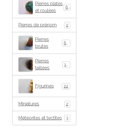
Pierres plates
66
et roulées
Pierres de prénom
2
Pierres
63
brutes
Pierres
16
taillées
Figurines
22
Miniatures
2
Météorites et tectites
3