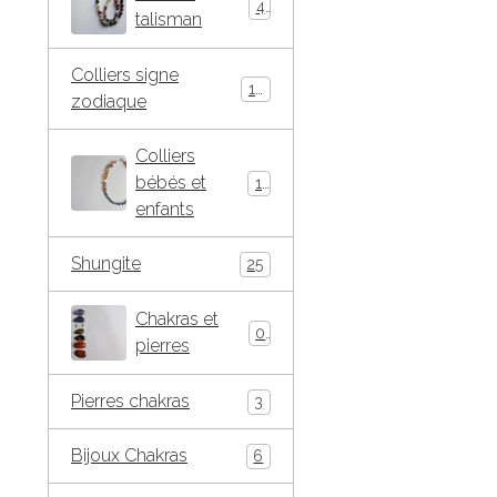
4
talisman
Colliers signe
10
zodiaque
Colliers
bébés et
15
enfants
Shungite
25
Chakras et
0
pierres
Pierres chakras
3
Bijoux Chakras
6