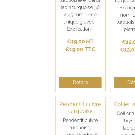
turquoisePendentif
turquoi
lapin turquoise 36
Explica
à 45 mm Pièce
nom: 
unique gravée
turquoise
Explication...
pierre
€19,00 HT
€12,
€19,00 TTC
€12,0
Détails
Dét
Pendentif cuivre
Collier 
turquoise
Collier t
Pendentif cuivre
chryso
turquoise,
labrad
argentPendentif