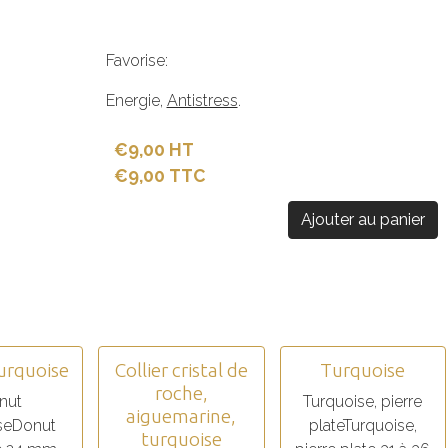
Favorise:
Energie,
Antistress
.
€9,00 HT
€9,00 TTC
Ajouter au panier
urquoise
Collier cristal de
Turquoise
roche,
nut
Turquoise, pierre
aiguemarine,
seDonut
plateTurquoise,
turquoise