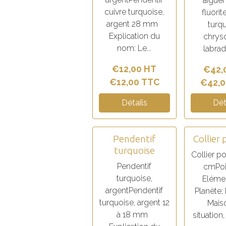
aiguem
cuivre turquoise,
fluorit
argent 28 mm
turqu
Explication du
chryso
nom: Le...
labrado
€12,00 HT
€42,
€12,00 TTC
€42,0
Détails
Dét
Pendentif
Collier 
turquoise
Collier p
Pendentif
cmPoi
turquoise,
Elémen
argentPendentif
Planète;
turquoise, argent 12
Maiso
à 18 mm
situation,