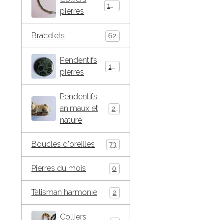
146
pierres
Bracelets
62
Pendentifs
184
pierres
Pendentifs
animaux et
271
nature
Boucles d'oreilles
73
Pierres du mois
0
Talisman harmonie
2
Colliers