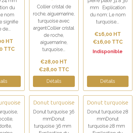
se 24 mm
pierre plate 31 à 36
Collier cristal de
tion du
mm Explication
roche, aiguemarine,
Le nom
du nom: Le nom
turquoise avec
 signifie
turquoise...
argentCollier cristal
 de...
€16,00 HT
de roche,
00 HT
€16,00 TTC
aiguemarine,
0 TTC
turquoise...
Indisponible
€28,00 HT
€28,00 TTC
ails
Détails
Détails
turquoise
Donut turquoise
Donut turquoise
urquoise,
Donut turquoise 36
Donut turquoise 28
colle,
mmDonut
mmDonut
orite,
turquoise 36 mm
turquoise 28 mm