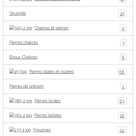
Shungite
25
Chakras et pierres
0
Pierres chakras
3
Bijoux Chakras
6
Pierres plates et roulées
66
Pierres de prénom
2
Pierres brutes
63
Pierres taillées
16
Figurines
22