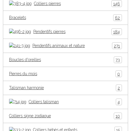
Colliers pierres
146
Bracelets
62
Pendentifs pierres
184
Pendentifs animaux et nature
271
Boucles d'oreilles
73
Pierres du mois
0
Talisman harmonie
2
Colliers talisman
4
Colliers signe zodiaque
10
Colliers bébés et enfants
15