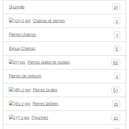
Shungite
25
Chakras et pierres
0
Pierres chakras
3
Bijoux Chakras
6
Pierres plates et roulées
66
Pierres de prénom
2
Pierres brutes
63
Pierres taillées
16
Figurines
22