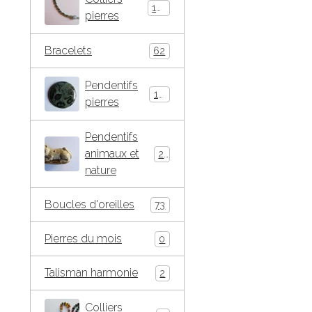
146
pierres
Bracelets
62
Pendentifs
184
pierres
Pendentifs
animaux et
271
nature
Boucles d'oreilles
73
Pierres du mois
0
Talisman harmonie
2
Colliers