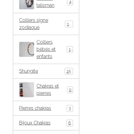
4
talisman
Colliers signe
10
zodiaque
Colliers
bébés et
15
enfants
Shungite
25
Chakras et
0
pierres
Pierres chakras
3
Bijoux Chakras
6