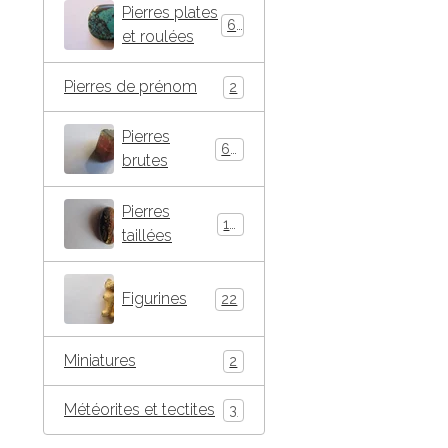
Pierres plates
66
et roulées
Pierres de prénom
2
Pierres
63
brutes
Pierres
16
taillées
Figurines
22
Miniatures
2
Météorites et tectites
3