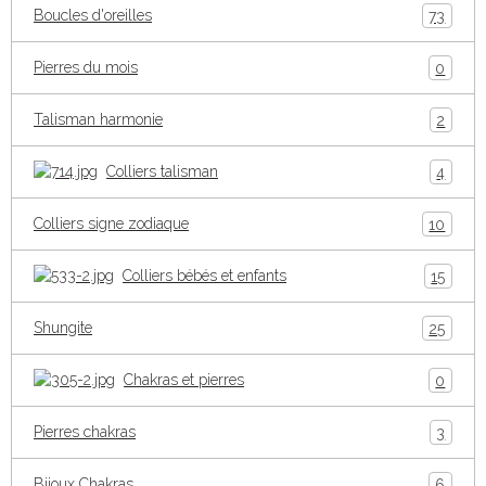
Boucles d'oreilles
73
Pierres du mois
0
Talisman harmonie
2
Colliers talisman
4
Colliers signe zodiaque
10
Colliers bébés et enfants
15
Shungite
25
Chakras et pierres
0
Pierres chakras
3
Bijoux Chakras
6