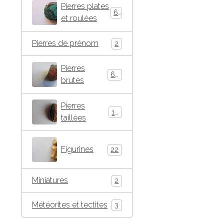
Pierres plates
66
et roulées
Pierres de prénom
2
Pierres
63
brutes
Pierres
16
taillées
Figurines
22
Miniatures
2
Météorites et tectites
3