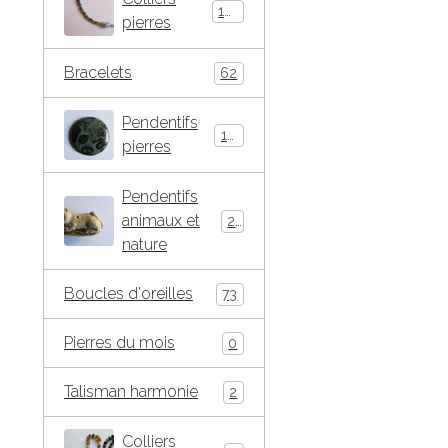
146
pierres
Bracelets
62
Pendentifs
184
pierres
Pendentifs
animaux et
271
nature
Boucles d'oreilles
73
Pierres du mois
0
Talisman harmonie
2
Colliers