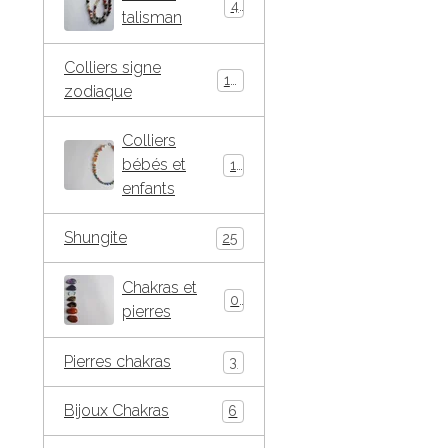
4
talisman
Colliers signe
10
zodiaque
Colliers
bébés et
15
enfants
Shungite
25
Chakras et
0
pierres
Pierres chakras
3
Bijoux Chakras
6