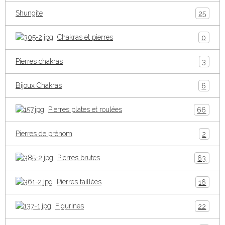
Shungite
25
Chakras et pierres
0
Pierres chakras
3
Bijoux Chakras
6
Pierres plates et roulées
66
Pierres de prénom
2
Pierres brutes
63
Pierres taillées
16
Figurines
22