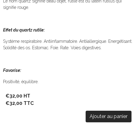
Le nom quartz signifie beau objet, rutile est du latein rutilus qui
signifie rouge.
Effet du quartz rutile:
Système respiratoire. Antiinflammatoire. Antiiallergique. Energétisant.
Solidité des os. Estomac. Foie. Rate. Voies digestives.
Favorise:
Positivité, équilibre.
€32,00 HT
€32,00 TTC
Ajouter au panier