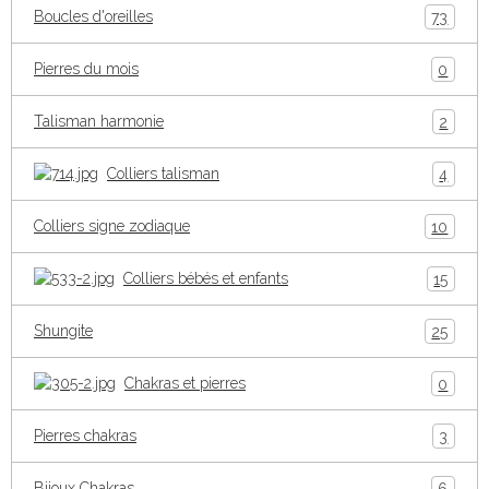
Boucles d'oreilles
73
Pierres du mois
0
Talisman harmonie
2
Colliers talisman
4
Colliers signe zodiaque
10
Colliers bébés et enfants
15
Shungite
25
Chakras et pierres
0
Pierres chakras
3
Bijoux Chakras
6